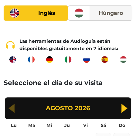
Inglés
Húngaro
Las herramientas de Audioguía están
disponibles gratuitamente en 7 idiomas:
Seleccione el día de su visita
AGOSTO
2026
Lu
Ma
Mi
Ju
Vi
Sá
Do