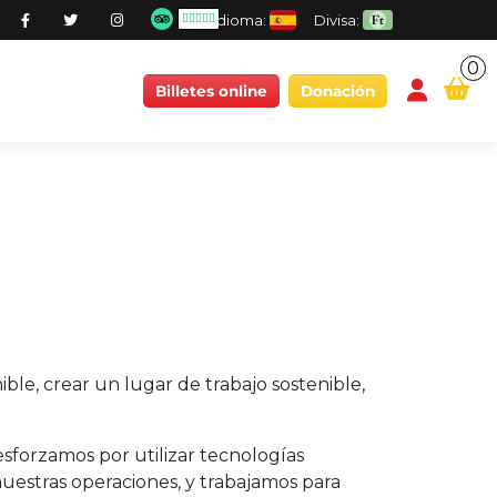
Idioma:
Divisa:
0
conten
Billetes online
Donación
ble, crear un lugar de trabajo sostenible,
sforzamos por utilizar tecnologías
nuestras operaciones, y trabajamos para