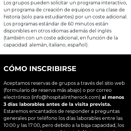
Los grupos pueden solicitar un programa interactivo,
un programa de creación de equipos o una clase de
historia (solo para estudiantes) por un coste adicional.
Los programas estándar de 60 minutos están
disponibles en otros idiomas además del inglés
(también con un coste adicional, en función de la
capacidad: alemán, italiano, español).
CÓMO INSCRIBIRSE
Aceptamos reservas de grupos a través del sitio web
(formulario de reserva más abajo) o por correo
electrónico (info@hospitalintherock.com)
al menos
3 días laborables antes de la visita prevista.
Estaremos encantados de responder a preguntas
generales por teléfono los días laborables entre las
10:00 y las 17:00, pero debido a la baja capacidad, los