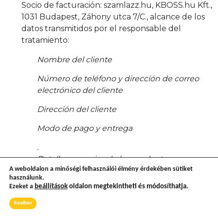
Socio de facturación: szamlazz.hu, KBOSS.hu Kft.,
1031 Budapest, Záhony utca 7/C., alcance de los
datos transmitidos por el responsable del
tratamiento:
Nombre del cliente
Número de teléfono y dirección de correo
electrónico del cliente
Dirección del cliente
Modo de pago y entrega
.
Detalles y precios de los productos
A weboldalon a minőségi felhasználói élmény érdekében sütiket
adquiridos
használunk.
Ezeket a
beállítások
oldalon megtekintheti és módosíthatja.
El Cliente reconoce que en caso de elegir
Simplepay para el pago, los siguientes datos
Rendben
personales almacenados en la cuenta de usuario