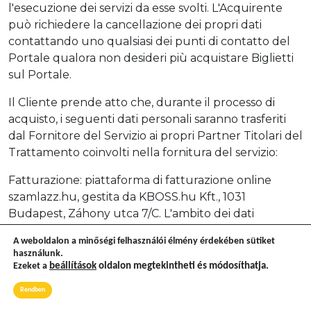
l'esecuzione dei servizi da esse svolti. L'Acquirente
può richiedere la cancellazione dei propri dati
contattando uno qualsiasi dei punti di contatto del
Portale qualora non desideri più acquistare Biglietti
sul Portale.
Il Cliente prende atto che, durante il processo di
acquisto, i seguenti dati personali saranno trasferiti
dal Fornitore del Servizio ai propri Partner Titolari del
Trattamento coinvolti nella fornitura del servizio:
Fatturazione: piattaforma di fatturazione online
szamlazz.hu, gestita da KBOSS.hu Kft., 1031
Budapest, Záhony utca 7/C. L'ambito dei dati
trasmessi dal titolare del trattamento è il seguente:
A weboldalon a minőségi felhasználói élmény érdekében sütiket
használunk.
Nome dell'acquirente
Ezeket a
beállítások
oldalon megtekintheti és módosíthatja.
Numero di telefono e indirizzo e-mail
Rendben
dell'acquirente