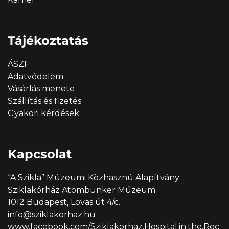
Tájékoztatás
ÁSZF
Adatvédelem
Vásárlás menete
Szállítás és fizetés
Gyakori kérdések
Kapcsolat
“A Szikla” Múzeumi Közhasznú Alapítvány
Sziklakórház Atombunker Múzeum
1012 Budapest, Lovas út 4/c.
info@sziklakorhaz.hu
www.facebook.com/Sziklakorhaz.Hospital.in.the.Roc