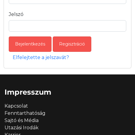
Jelszó
Bejelentkezés
Regisztráció
Elfelejtette a jelszavát?
Impresszum
Kapcsolat
Fenntarthatóság
Sajtó és Média
Utazási Irodák
Karrier