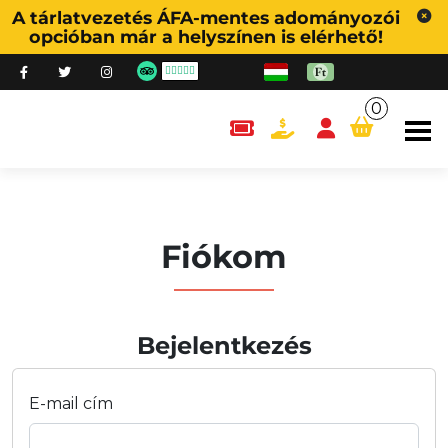
A tárlatvezetés ÁFA-mentes adományozói
opcióban már a helyszínen is elérhető!
0
content.cart
Fiókom
Bejelentkezés
E-mail cím