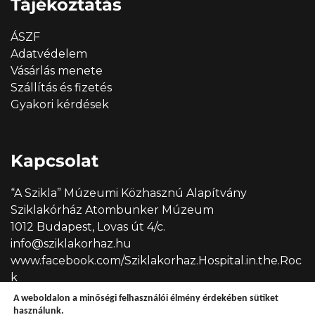
Tájékoztatás
ÁSZF
Adatvédelem
Vásárlás menete
Szállítás és fizetés
Gyakori kérdések
Kapcsolat
“A Szikla” Múzeumi Közhasznú Alapítvány
Sziklakórház Atombunker Múzeum
1012 Budapest, Lovas út 4/c.
info@sziklakorhaz.hu
www.facebook.com/Sziklakorhaz.Hospital.in.the.Roc
k
A weboldalon a minőségi felhasználói élmény érdekében sütiket
használunk.