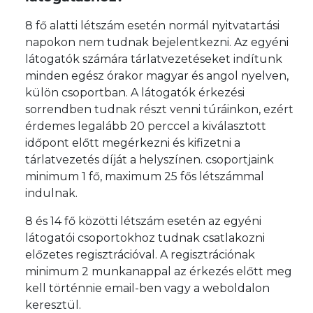
8 fő alatti létszám esetén normál nyitvatartási
napokon nem tudnak bejelentkezni. Az egyéni
látogatók számára tárlatvezetéseket indítunk
minden egész órakor magyar és angol nyelven,
külön csoportban. A látogatók érkezési
sorrendben tudnak részt venni túráinkon, ezért
érdemes legalább 20 perccel a kiválasztott
időpont előtt megérkezni és kifizetni a
tárlatvezetés díját a helyszínen. csoportjaink
minimum 1 fő, maximum 25 fős létszámmal
indulnak.
8 és 14 fő közötti létszám esetén az egyéni
látogatói csoportokhoz tudnak csatlakozni
előzetes regisztrációval. A regisztrációnak
minimum 2 munkanappal az érkezés előtt meg
kell történnie email-ben vagy a weboldalon
keresztül.