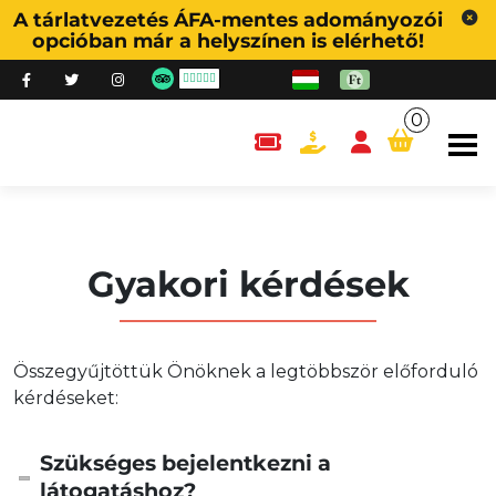
A tárlatvezetés ÁFA-mentes adományozói
opcióban már a helyszínen is elérhető!
0
content.cart
Gyakori kérdések
Összegyűjtöttük Önöknek a legtöbbször előforduló
kérdéseket:
Szükséges bejelentkezni a
látogatáshoz?