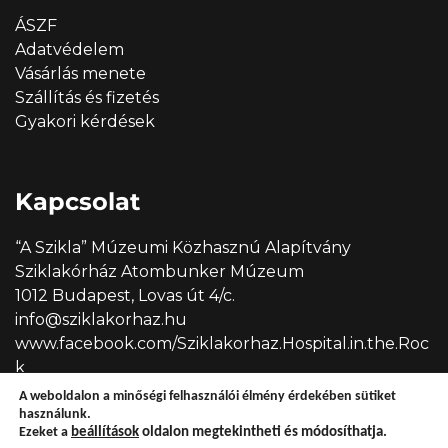
ÁSZF
Adatvédelem
Vásárlás menete
Szállítás és fizetés
Gyakori kérdések
Kapcsolat
“A Szikla” Múzeumi Közhasznú Alapítvány
Sziklakórház Atombunker Múzeum
1012 Budapest, Lovas út 4/c.
info@sziklakorhaz.hu
www.facebook.com/Sziklakorhaz.Hospital.in.the.Roc
k
A weboldalon a minőségi felhasználói élmény érdekében sütiket
használunk.
Ezeket a
beállítások
oldalon megtekintheti és módosíthatja.