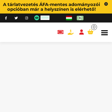
A tárlatvezetés ÁFA-mentes adományozói
opcióban már a helyszínen is elérhető!
0
content.cart