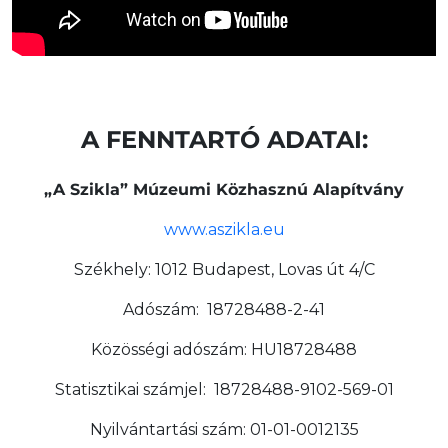
A FENNTARTÓ ADATAI:
„A Szikla” Múzeumi Közhasznú Alapítvány
www.aszikla.eu
Székhely: 1012 Budapest, Lovas út 4/C
Adószám: 18728488-2-41
Közösségi adószám: HU18728488
Statisztikai számjel: 18728488-9102-569-01
Nyilvántartási szám: 01-01-0012135