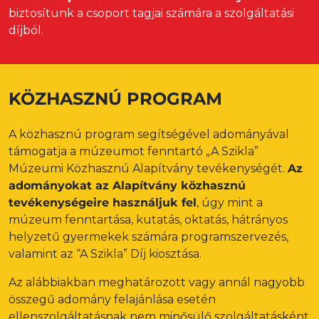
biztosítunk a csoport tagjai számára a szolgáltatási
díjból.
KÖZHASZNÚ PROGRAM
A közhasznú program segítségével adományával
támogatja a múzeumot fenntartó „A Szikla”
Múzeumi Közhasznú Alapítvány tevékenységét.
Az
adományokat az Alapítvány közhasznú
tevékenységeire használjuk fel
, úgy mint a
múzeum fenntartása, kutatás, oktatás, hátrányos
helyzetű gyermekek számára programszervezés,
valamint az “A Szikla” Díj kiosztása.
Az alábbiakban meghatározott vagy annál nagyobb
összegű adomány felajánlása esetén
ellenszolgáltatásnak nem minősülő szolgáltatásként