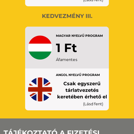
KEDVEZMÉNY III.
MAGYAR NYELVŰ PROGRAM
1 Ft
SENIOR+: 70 év feletti EU
állampolgárok
Áfamentes
PEDAGÓGUS: érvényes
pedagógus igazolvánnyal
ANGOL NYELVŰ PROGRAM
FOGYATÉKKAL ÉLŐK: egy fő
kísérővel
Csak egyszerű
tárlatvezetés
EGYÉB SPECIÁLIS
keretében érhető el
(Lásd fent)
TÁJÉKOZTATÓ A FIZETÉSI