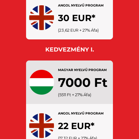
CSALÁD: 1 felnőtt és 1 gyermek
ANGOL NYELVŰ PROGRAM
(6-18 év között)
30 EUR*
(23,62 EUR + 27% Áfa)
KEDVEZMÉNY I.
MAGYAR NYELVŰ PROGRAM
7000 Ft
(5511 Ft + 27% Áfa)
SENIOR: 65 év felettiek
DIÁK: 19 – 26 év között,
diákigazolvánnyal
ANGOL NYELVŰ PROGRAM
22 EUR*
(17,32 EUR + 27% Áfa)