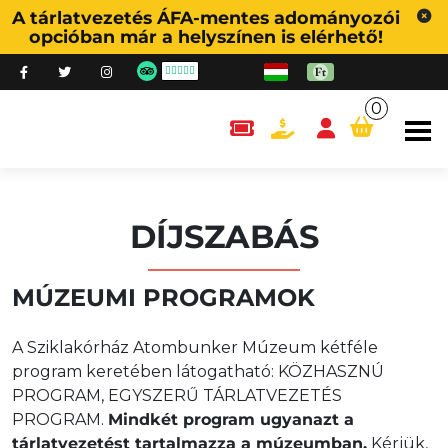
A tárlatvezetés ÁFA-mentes adományozói
opcióban már a helyszínen is elérhető!
0
content.cart
DÍJSZABÁS
MÚZEUMI PROGRAMOK
A Sziklakórház Atombunker Múzeum kétféle
program keretében látogatható: KÖZHASZNÚ
PROGRAM, EGYSZERŰ TÁRLATVEZETÉS
PROGRAM.
Mindkét program ugyanazt a
tárlatvezetést tartalmazza a múzeumban.
Kérjük,