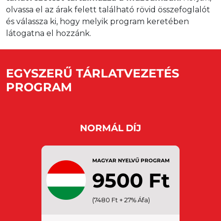
olvassa el az árak felett található rövid összefoglalót
és válassza ki, hogy melyik program keretében
látogatna el hozzánk.
EGYSZERŰ TÁRLATVEZETÉS
PROGRAM
NORMÁL DÍJ
MAGYAR NYELVŰ PROGRAM
9500 Ft
FELNŐTT: 18 – 65 éves kor
(7480 Ft + 27% Áfa)
között