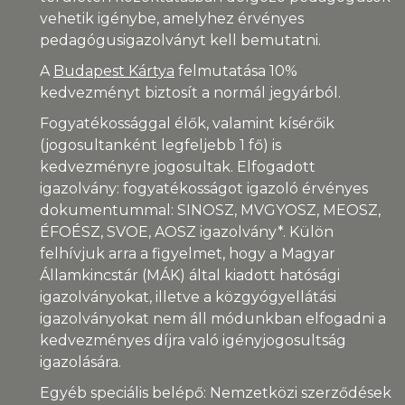
vehetik igénybe, amelyhez érvényes
pedagógusigazolványt kell bemutatni.
A
Budapest Kártya
felmutatása 10%
kedvezményt biztosít a normál jegyárból.
Fogyatékossággal élők, valamint kísérőik
(jogosultanként legfeljebb 1 fő) is
kedvezményre jogosultak. Elfogadott
igazolvány: fogyatékosságot igazoló érvényes
dokumentummal: SINOSZ, MVGYOSZ, MEOSZ,
ÉFOÉSZ, SVOE, AOSZ igazolvány*. Külön
felhívjuk arra a figyelmet, hogy a Magyar
Államkincstár (MÁK) által kiadott hatósági
igazolványokat, illetve a közgyógyellátási
igazolványokat nem áll módunkban elfogadni a
kedvezményes díjra való igényjogosultság
igazolására.
Egyéb speciális belépő: Nemzetközi szerződések