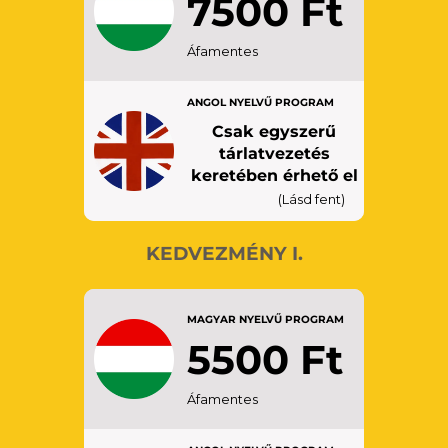
7500 Ft
FELNŐTT: 18 – 65 éves kor
Áfamentes
között
ANGOL NYELVŰ PROGRAM
CSALÁD: 1 felnőtt és 1 gyermek
(6-18 év között)
Csak egyszerű
tárlatvezetés
keretében érhető el
(Lásd fent)
KEDVEZMÉNY I.
MAGYAR NYELVŰ PROGRAM
5500 Ft
Áfamentes
SENIOR: 65 év felettiek
DIÁK: 19 – 26 év között,