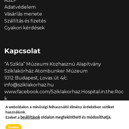
ÁSZF
Adatvédelem
Vásárlás menete
Szállítás és fizetés
Gyakori kérdések
Kapcsolat
“A Szikla” Múzeumi Közhasznú Alapítvány
Sziklakórház Atombunker Múzeum
1012 Budapest, Lovas út 4/c.
info@sziklakorhaz.hu
www.facebook.com/Sziklakorhaz.Hospital.in.the.Roc
k
A weboldalon a minőségi felhasználói élmény érdekében sütiket
használunk.
Ezeket a
beállítások
oldalon megtekintheti és módosíthatja.
Copyright © 2026 Sziklakórház
Rendben