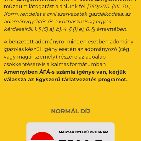
múzeum látogatást ajánlunk fel
[350/2011. (XII. 30.)
Korm. rendelet a civil szervezetek gazdálkodása, az
adománygyűjtés és a közhasznúság egyes
kérdéseiről, 1. § (5) a), b), 4. § (1) e), 6. §] értelmében.
A befizetett adományról minden esetben adomány
igazolás készül, igény esetén az adományozó (cég
vagy magánszemély) részére az adóalap
csökkentésére is alkalmas formátumban.
Amennyiben ÁFÁ-s számla igénye van, kérjük
válassza az Egyszerű tárlatvezetés programot.
NORMÁL DÍJ
MAGYAR NYELVŰ PROGRAM