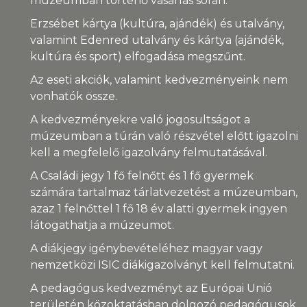
múzeumban történő vásárlás során.
Erzsébet kártya (kultúra, ajándék) és utalvány,
valamint Edenred utalvány és kártya (ajándék,
kultúra és sport) elfogadása megszűnt.
Az eseti akciók, valamint kedvezményeink nem
vonhatók össze.
A kedvezményekre való jogosultságot a
múzeumban a túrán való részvétel előtt igazolni
kell a megfelelő igazolvány felmutatásával.
A Családi jegy 1 fő felnőtt és 1 fő gyermek
számára tartalmaz tárlatvezetést a múzeumban,
azaz 1 felnőttel 1 fő 18 év alatti gyermek ingyen
látogathatja a múzeumot.
A diákjegy igénybevételéhez magyar vagy
nemzetközi ISIC diákigazolványt kell felmutatni.
A pedagógus kedvezményt az Európai Unió
területén közoktatásban dolgozó pedagógusok