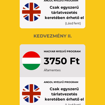
ANGOL NYELVŰ PROGRAM
diákigazolvánnyal
Csak egyszerű
tárlatvezetés
keretében érhető el
(Lásd fent)
KEDVEZMÉNY II.
MAGYAR NYELVŰ PROGRAM
3750 Ft
GYEREK: 6 – 18 éves kor között
Áfamentes
Figyelem! 6 éves kor alatt a
múzeum nem látogatható, 12
éves kor alatt nem ajánlott
ANGOL NYELVŰ PROGRAM
(szülő/gondviselő hozzájárulása
Csak egyszerű
szükséges).
tárlatvezetés
keretében érhető el
(Lásd fent)