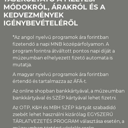
MÓDOKRÓL, ÁRAKRÓL ÉS A
KEDVEZMÉNYEK
IGÉNYBEVÉTELÉRŐL
*Az angol nyelvű programok ára forintban
fizetendő a napi MNB középárfolyamon. A
program forintra átváltott pontos napi díját a
múzeumban elhelyezett fizető automata is
mutatja.
A magyar nyelvű programok ára forintban
értendő és tartalmazza az ÁFÁ-t.
Az online shopban bankkártyával, a múzeumban
bankkártyával és SZÉP kártyával lehet fizetni.
Az OTP, K&H és MBH SZÉP kártyát szabadidő
zsebét lehet használni kizárólag EGYSZERŰ
TÁRLATVEZETÉS PROGRAM választása esetén, a