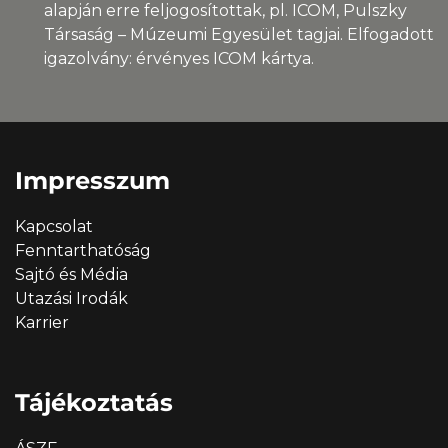
alapján erre feljogosítottak, pl. ICOM, Pulszky
Társaság – Múzeumi Egyesület tagjai. Elfogadott
igazolvány: érvényes ICOM kártya.
Impresszum
Kapcsolat
Fenntarthatóság
Sajtó és Média
Utazási Irodák
Karrier
Tájékoztatás