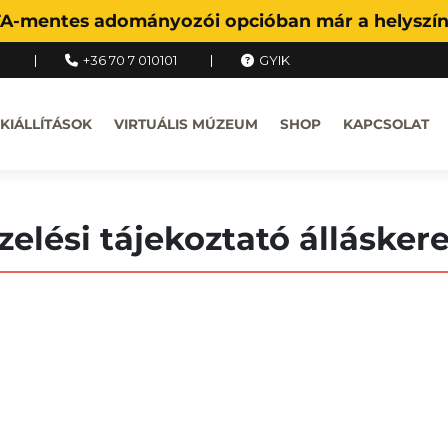
FA-mentes adományozói opcióban már a helyszíne
u
+36 70 7 010101
GYIK
KIÁLLÍTÁSOK
VIRTUÁLIS MÚZEUM
SHOP
KAPCSOLAT
elési tájekoztató álláske