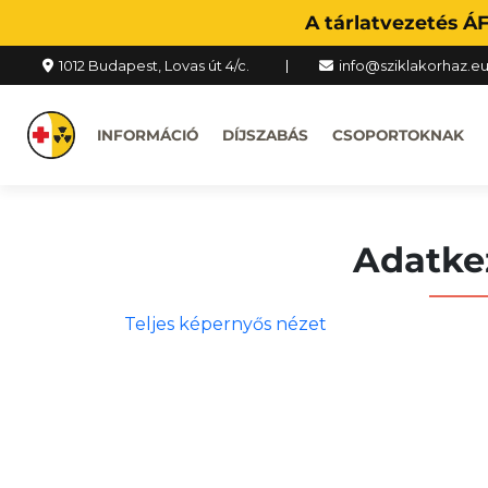
A tárlatvezetés Á
1012 Budapest, Lovas út 4/c.
info@sziklakorhaz.e
INFORMÁCIÓ
DÍJSZABÁS
CSOPORTOKNAK
Adatkez
Teljes képernyős nézet