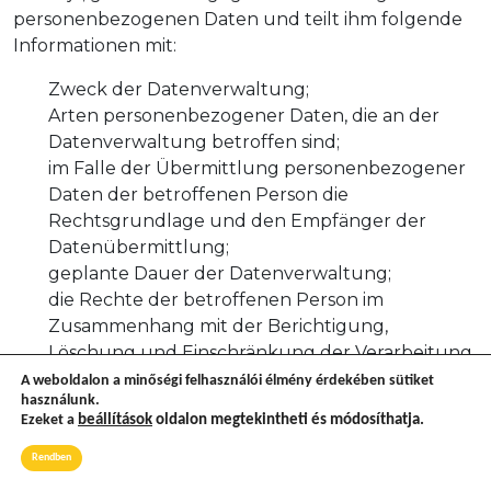
personenbezogenen Daten und teilt ihm folgende
Informationen mit:
Zweck der Datenverwaltung;
Arten personenbezogener Daten, die an der
Datenverwaltung betroffen sind;
im Falle der Übermittlung personenbezogener
Daten der betroffenen Person die
Rechtsgrundlage und den Empfänger der
Datenübermittlung;
geplante Dauer der Datenverwaltung;
die Rechte der betroffenen Person im
Zusammenhang mit der Berichtigung,
Löschung und Einschränkung der Verarbeitung
personenbezogener Daten sowie Einwand
A weboldalon a minőségi felhasználói élmény érdekében sütiket
használunk.
gegen die Verarbeitung personenbezogener
Ezeket a
beállítások
oldalon megtekintheti és módosíthatja.
Daten;
die Möglichkeit, sich an die Behörde zu wenden;
Rendben
die Quelle der Daten