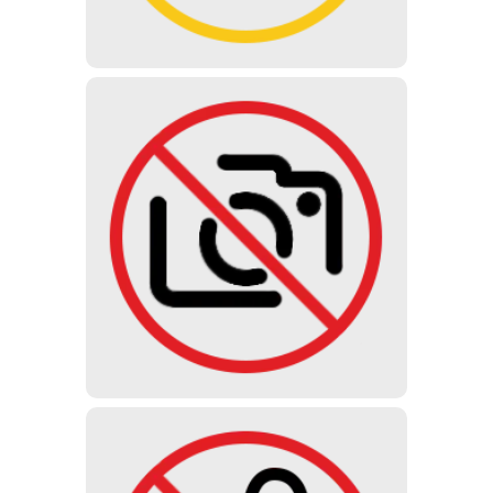
FOTOGRAFIEREN
Foto-, Video- und Audioaufnahmen
sind im Museum nicht gestattet. Es
werden keine Fototickets verkauft.