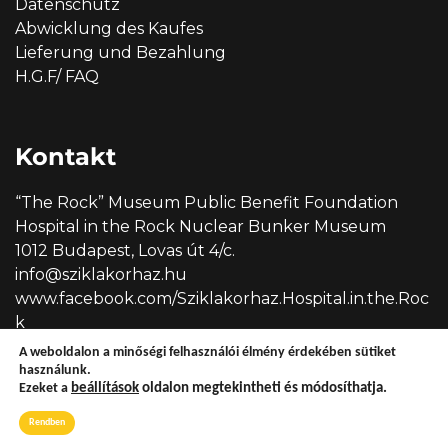
Datenschutz
Abwicklung des Kaufes
Lieferung und Bezahlung
H.G.F/ FAQ
Kontakt
“The Rock” Museum Public Benefit Foundation
Hospital in the Rock Nuclear Bunker Museum
1012 Budapest, Lovas út 4/c.
info@sziklakorhaz.hu
www.facebook.com/Sziklakorhaz.Hospital.in.the.Roc
k
A weboldalon a minőségi felhasználói élmény érdekében sütiket
használunk.
Ezeket a
beállítások
oldalon megtekintheti és módosíthatja.
Copyright © 2026 Sziklakórház
Rendben