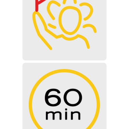
FÜHRUNGEN
Das Museum kann mit Führung
besichtigt werden, für Gruppen ab
15 Personen ist eine Voranmeldung
erforderlich.
60 MINUTEN
Die normale Führung dauert 60
Minuten. Während der Führung
stellen Ihnen unsere ausgebildeten
Museumsführer alle Ausstellungen
im Felsenkrankenhaus Bunker
Museum vor.