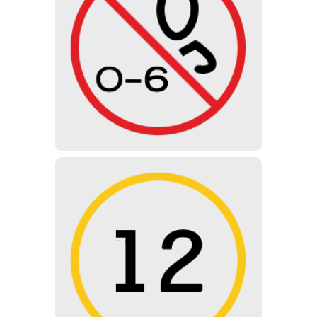
UNTER 6 JAHREN
Aufgrund der verstörenden und
schockierenden Gestaltung der
Ausstellung ist Kindern unter 6
Jahren der Besuch des Museums
nicht gestattet.
UNTER 12 JAHREN
Für Kinder unter 12 Jahren nicht
empfohlen, aber die Ausstellung
kann mit Genehmigung und unter
Aufsicht der
Eltern/Erziehungsberechtigten
besucht werden.