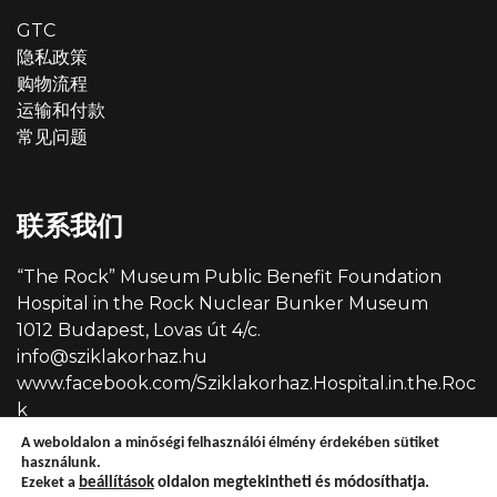
GTC
隐私政策
购物流程
运输和付款
常见问题
联系我们
“The Rock” Museum Public Benefit Foundation
Hospital in the Rock Nuclear Bunker Museum
1012 Budapest, Lovas út 4/c.
info@sziklakorhaz.hu
www.facebook.com/Sziklakorhaz.Hospital.in.the.Roc
k
A weboldalon a minőségi felhasználói élmény érdekében sütiket
használunk.
Ezeket a
beállítások
oldalon megtekintheti és módosíthatja.