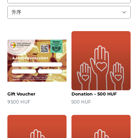
Gift Voucher
Donation – 500 HUF
价格
价格
9 500 HUF
500 HUF