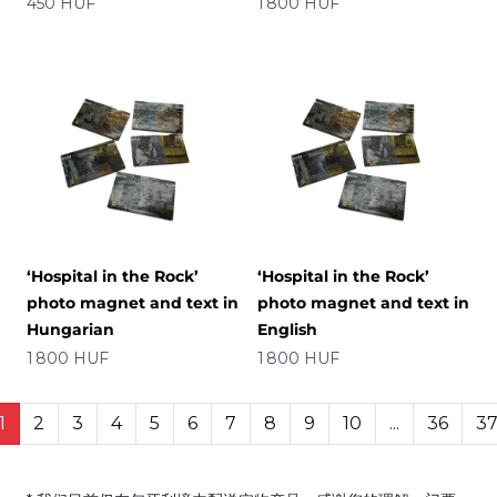
价格
价格
450 HUF
1 800 HUF
‘Hospital in the Rock’
‘Hospital in the Rock’
photo magnet and text in
photo magnet and text in
Hungarian
English
价格
价格
1 800 HUF
1 800 HUF
1
2
3
4
5
6
7
8
9
10
...
36
3