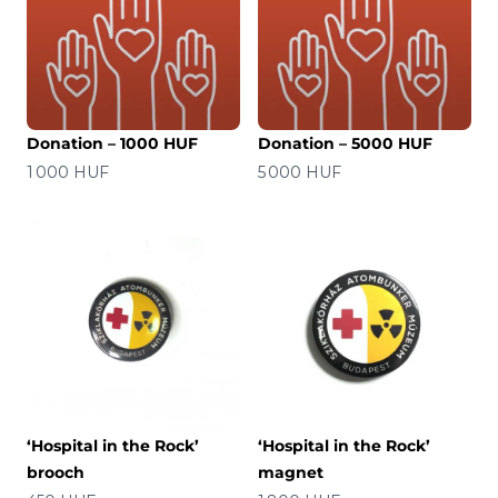
Donation – 1000 HUF
Donation – 5000 HUF
价格
价格
1 000 HUF
5 000 HUF
‘Hospital in the Rock’
‘Hospital in the Rock’
brooch
magnet