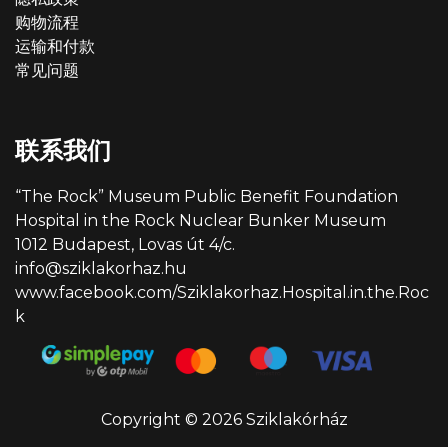
购物流程
运输和付款
常见问题
联系我们
“The Rock” Museum Public Benefit Foundation
Hospital in the Rock Nuclear Bunker Museum
1012 Budapest, Lovas út 4/c.
info@sziklakorhaz.hu
www.facebook.com/Sziklakorhaz.Hospital.in.the.Roc
k
Copyright © 2026 Sziklakórház